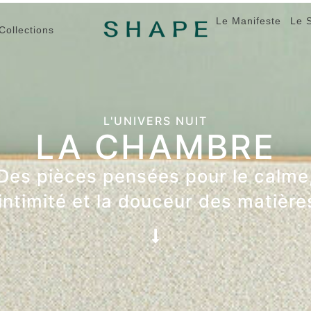
Le Manifeste
Le 
Collections
L'UNIVERS NUIT
LA CHAMBRE
Des pièces pensées pour le calme
’intimité et la douceur des matière